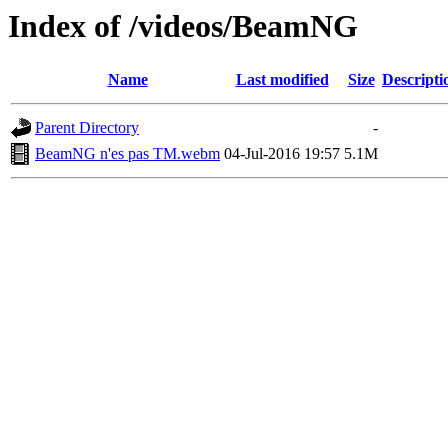
Index of /videos/BeamNG
Name
Last modified
Size
Descripti
Parent Directory
-
BeamNG n'es pas TM.webm
04-Jul-2016 19:57
5.1M