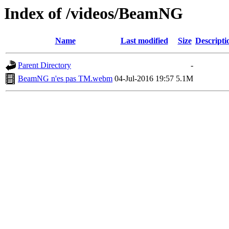
Index of /videos/BeamNG
Name
Last modified
Size
Descripti
Parent Directory
-
BeamNG n'es pas TM.webm
04-Jul-2016 19:57
5.1M