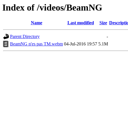
Index of /videos/BeamNG
Name
Last modified
Size
Descripti
Parent Directory
-
BeamNG n'es pas TM.webm
04-Jul-2016 19:57
5.1M